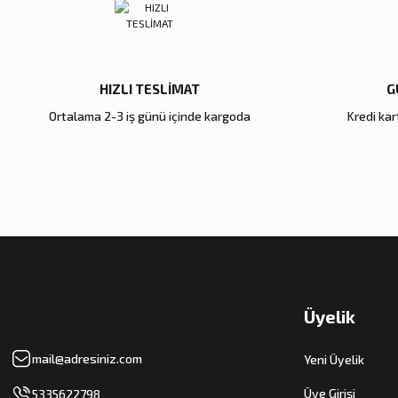
Bu ürüne benzer farklı alternatifler olmalı.
HIZLI TESLİMAT
G
Ortalama 2-3 iş günü içinde kargoda
Kredi kart
Üyelik
mail@adresiniz.com
Yeni Üyelik
Üye Girişi
5335622798