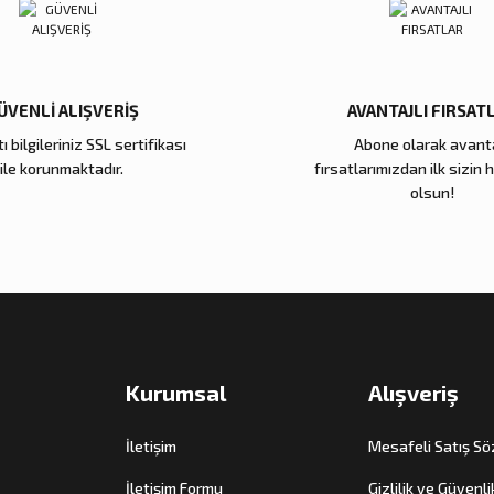
ÜVENLİ ALIŞVERİŞ
AVANTAJLI FIRSAT
ı bilgileriniz SSL sertifikası
Abone olarak avanta
Gönder
ile korunmaktadır.
fırsatlarımızdan ilk sizin 
olsun!
Kurumsal
Alışveriş
İletişim
Mesafeli Satış S
İletişim Formu
Gizlilik ve Güvenli