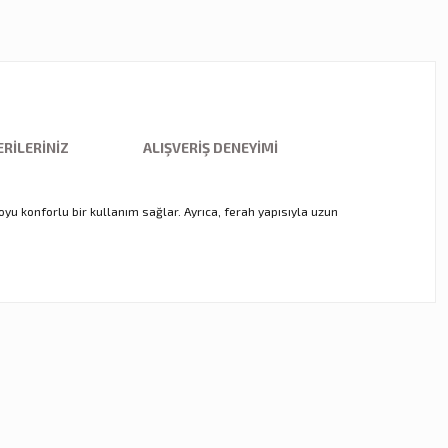
RILERINIZ
ALIŞVERIŞ DENEYIMI
oyu konforlu bir kullanım sağlar. Ayrıca, ferah yapısıyla uzun
ebilirsiniz.