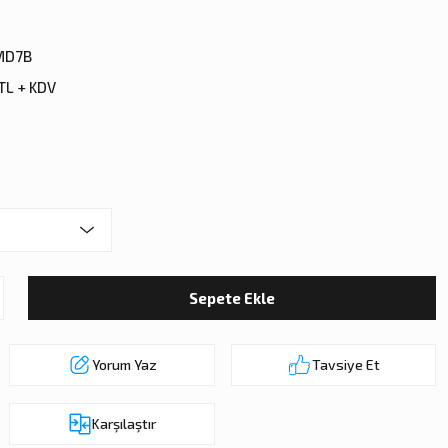
MD7B
 TL + KDV
Sepete Ekle
Yorum Yaz
Tavsiye Et
Karşılaştır