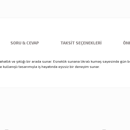
SORU & CEVAP
TAKSIT SEÇENEKLERI
ÖNE
ahatlık ve şıklığı bir arada sunar. Esneklik sunana likralı kumaş sayesinde gün b
e kullanışlı tasarımıyla iş hayatında eşssiz bir deneyim sunar.
nularda yetersiz gördüğünüz noktaları öneri formunu kullanarak tarafımıza ilet
Ürün hakkında henüz soru sorulmamış.
Sitemize ilk yorumu siz yapın!
Bu ürüne ilk yorumu siz yapın!
Deneyimini Paylaş
Yorum Yaz
Soru Sor