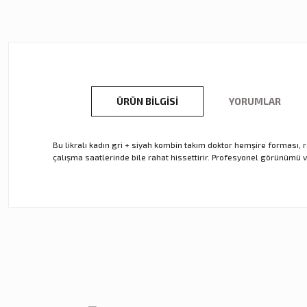
ÜRÜN BILGISI
YORUMLAR
Bu likralı kadın gri + siyah kombin takım doktor hemşire forması, r
çalışma saatlerinde bile rahat hissettirir. Profesyonel görünümü v
Bu ürünün fiyat bilgisi, resim, ürün açıklamalarında ve diğer ko
Görüş ve önerileriniz için teşekkür ederiz.
Ürün resmi kalitesiz, bozuk veya görüntülenemiyor.
Ürün açıklamasında eksik bilgiler bulunuyor.
Ürün bilgilerinde hatalar bulunuyor.
Ürün fiyatı diğer sitelerden daha pahalı.