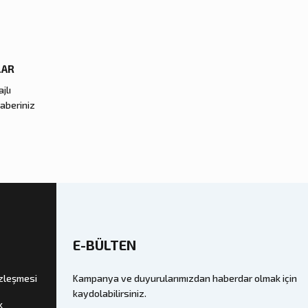
LAR
jlı
haberiniz
E-BÜLTEN
özleşmesi
Kampanya ve duyurularımızdan haberdar olmak için
kaydolabilirsiniz.
k