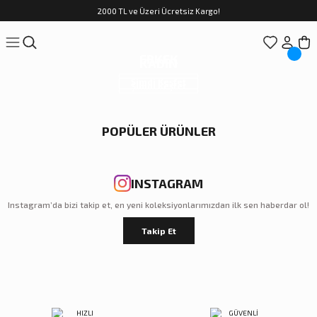
2000 TL ve Üzeri Ücretsiz Kargo!
ERKEK
KADIN
Şimdi Keşfet
Şimdi Keşfet
POPÜLER ÜRÜNLER
INSTAGRAM
Instagram’da bizi takip et, en yeni koleksiyonlarımızdan ilk sen haberdar ol!
Takip Et
Sağlık Bakanlığı Yönetmenliğine
UYGUN RENKLER
Şimdi Keşfet