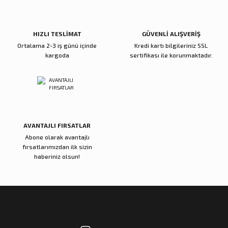
Ürün fiyatı diğer sitelerden daha pahalı.
Bu ürüne benzer farklı alternatifler olmalı.
HIZLI TESLİMAT
GÜVENLİ ALIŞVERİŞ
Ortalama 2-3 iş günü içinde
Kredi kartı bilgileriniz SSL
kargoda
sertifikası ile korunmaktadır.
Gönder
AVANTAJLI FIRSATLAR
Abone olarak avantajlı
fırsatlarımızdan ilk sizin
haberiniz olsun!