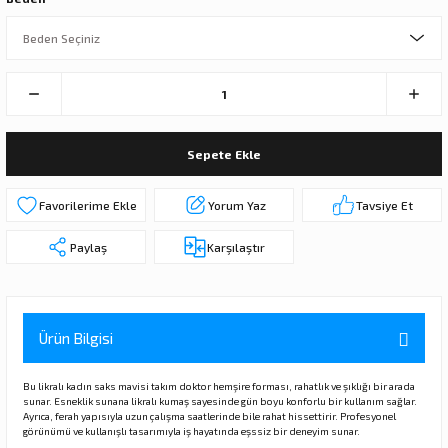
Sepete Ekle
Yorum Yaz
Tavsiye Et
Paylaş
Karşılaştır
Ürün Bilgisi
Bu likralı kadın saks mavisi takım doktor hemşire forması, rahatlık ve şıklığı bir arada
sunar. Esneklik sunana likralı kumaş sayesinde gün boyu konforlu bir kullanım sağlar.
Ayrıca, ferah yapısıyla uzun çalışma saatlerinde bile rahat hissettirir. Profesyonel
görünümü ve kullanışlı tasarımıyla iş hayatında eşssiz bir deneyim sunar.