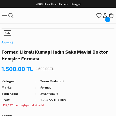
2000 TL ve Üzeri Ücretsiz Kargo!
%6
Formed
Formed Likralı Kumaş Kadın Saks Mavisi Doktor
Hemşire Forması
1.500,00 TL
1.600,00 TL
Kategori
Takım Modelleri
Marka
Formed
Stok Kodu
ZWLFYDDJ1E
Fiyat
1.454,55 TL + KDV
*159,87 TL den başlayan taksitlerle!
Beden