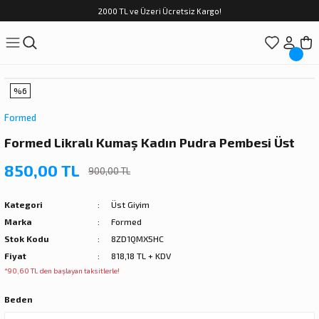
2000 TL ve Üzeri Ücretsiz Kargo!
%6
Formed
Formed Likralı Kumaş Kadın Pudra Pembesi Üst
850,00 TL
900,00 TL
Kategori
Üst Giyim
Marka
Formed
Stok Kodu
8ZD1QMX5HC
Fiyat
818,18 TL + KDV
*90,60 TL den başlayan taksitlerle!
Beden