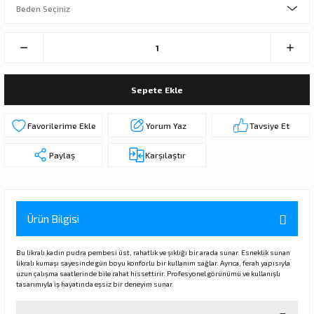
Sepete Ekle
Yorum Yaz
Tavsiye Et
Paylaş
Karşılaştır
Ürün Bilgisi
Bu likralı kadın pudra pembesi üst, rahatlık ve şıklığı bir arada sunar. Esneklik sunan
likralı kumaşı sayesinde gün boyu konforlu bir kullanım sağlar. Ayrıca, ferah yapısıyla
uzun çalışma saatlerinde bile rahat hissettirir. Profesyonel görünümü ve kullanışlı
tasarımıyla iş hayatında eşsiz bir deneyim sunar.