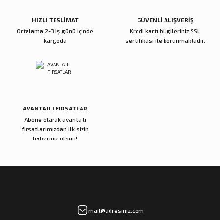
Bu ürüne benzer farklı alternatifler olmalı.
HIZLI TESLİMAT
GÜVENLİ ALIŞVERİŞ
Ortalama 2-3 iş günü içinde
Kredi kartı bilgileriniz SSL
kargoda
sertifikası ile korunmaktadır.
Gönder
AVANTAJLI FIRSATLAR
Abone olarak avantajlı
fırsatlarımızdan ilk sizin
haberiniz olsun!
mail@adresiniz.com