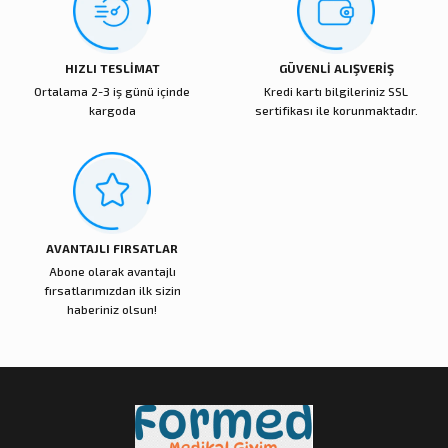
Ürün fiyatı diğer sitelerden daha pahalı.
Bu ürüne benzer farklı alternatifler olmalı.
HIZLI TESLİMAT
GÜVENLİ ALIŞVERİŞ
Ortalama 2-3 iş günü içinde
Kredi kartı bilgileriniz SSL
kargoda
sertifikası ile korunmaktadır.
Gönder
AVANTAJLI FIRSATLAR
Abone olarak avantajlı
fırsatlarımızdan ilk sizin
haberiniz olsun!