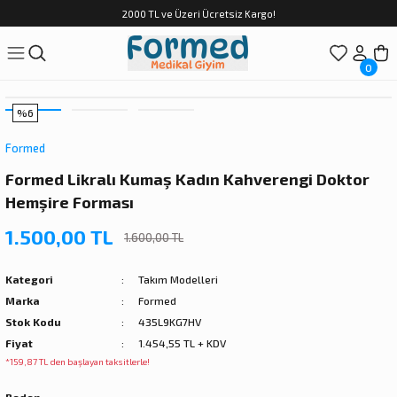
2000 TL ve Üzeri Ücretsiz Kargo!
0
%6
Formed
Formed Likralı Kumaş Kadın Kahverengi Doktor
Hemşire Forması
1.500,00 TL
1.600,00 TL
Kategori
Takım Modelleri
Marka
Formed
Stok Kodu
435L9KG7HV
Fiyat
1.454,55 TL + KDV
*159,87 TL den başlayan taksitlerle!