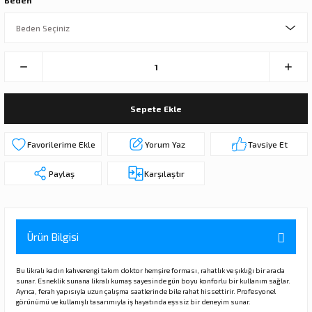
Beden
Sepete Ekle
Yorum Yaz
Tavsiye Et
Paylaş
Karşılaştır
Ürün Bilgisi
Bu likralı kadın kahverengi takım doktor hemşire forması, rahatlık ve şıklığı bir arada
sunar. Esneklik sunana likralı kumaş sayesinde gün boyu konforlu bir kullanım sağlar.
Ayrıca, ferah yapısıyla uzun çalışma saatlerinde bile rahat hissettirir. Profesyonel
görünümü ve kullanışlı tasarımıyla iş hayatında eşssiz bir deneyim sunar.