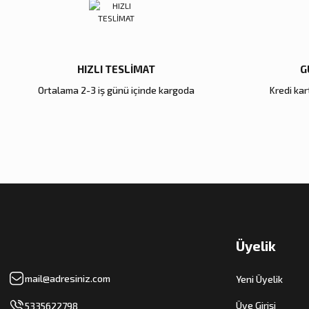
Bu ürüne benzer farklı alternatifler olmalı.
HIZLI TESLİMAT
G
Ortalama 2-3 iş günü içinde kargoda
Kredi kart
Üyelik
mail@adresiniz.com
Yeni Üyelik
Üye Girişi
5335622798