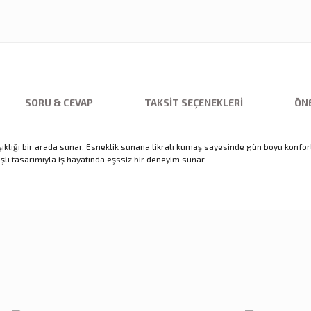
SORU & CEVAP
TAKSIT SEÇENEKLERI
ÖNE
 şıklığı bir arada sunar. Esneklik sunana likralı kumaş sayesinde gün boyu konfor
şlı tasarımıyla iş hayatında eşssiz bir deneyim sunar.
nularda yetersiz gördüğünüz noktaları öneri formunu kullanarak tarafımıza ilet
Ürün hakkında henüz soru sorulmamış.
Sitemize ilk yorumu siz yapın!
Bu ürüne ilk yorumu siz yapın!
Deneyimini Paylaş
Yorum Yaz
Soru Sor