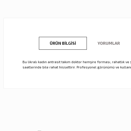
ÜRÜN BILGISI
YORUMLAR
Bu likralı kadın antrasit takım doktor hemşire forması, rahatlık ve
saatlerinde bile rahat hissettirir. Profesyonel görünümü ve kullanı
Bu ürünün fiyat bilgisi, resim, ürün açıklamalarında ve diğer ko
Görüş ve önerileriniz için teşekkür ederiz.
Ürün resmi kalitesiz, bozuk veya görüntülenemiyor.
Ürün açıklamasında eksik bilgiler bulunuyor.
Ürün bilgilerinde hatalar bulunuyor.
Ürün fiyatı diğer sitelerden daha pahalı.