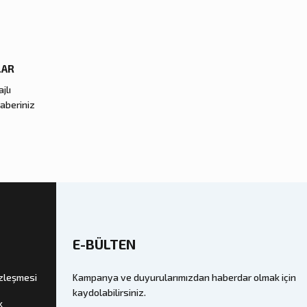
LAR
jlı
haberiniz
E-BÜLTEN
özleşmesi
Kampanya ve duyurularımızdan haberdar olmak için
kaydolabilirsiniz.
k