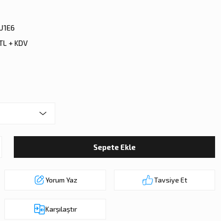
U1E6
 TL + KDV
Sepete Ekle
Yorum Yaz
Tavsiye Et
Karşılaştır