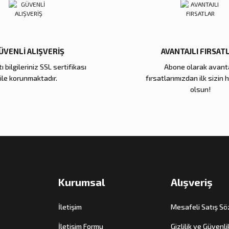
ÜVENLİ ALIŞVERİŞ
AVANTAJLI FIRSAT
ı bilgileriniz SSL sertifikası
Abone olarak avanta
Gönder
ile korunmaktadır.
fırsatlarımızdan ilk sizin 
olsun!
Kurumsal
Alışveriş
İletişim
Mesafeli Satış S
İletişim Formu
Gizlilik ve Güvenli