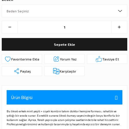
Sepete Ekle
Yorum Yaz
Tavsiye Et
Paylaş
Karşılaştır
Ürün Bilgisi
Bu likralı erkek mint yeşili + siyah kombin takım doktor hemşire forması, rahatlık ve
şıklığı bir arada sunar. Esneklik sunana likralı kumaş sayesinde gün boyu konforlu bir
kullanım sağlar. Ayrıca, ferah yapısıyla uzun çalışma saatlerinde bile rahat hissettirir.
Profesyonel görünümü ve kullanışlı tasarımıyla iş hayatında eşssiz bir deneyim sunar.