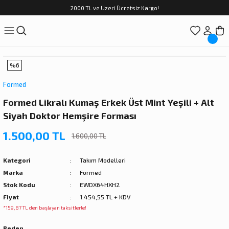
2000 TL ve Üzeri Ücretsiz Kargo!
%6
Formed
Formed Likralı Kumaş Erkek Üst Mint Yeşili + Alt
Siyah Doktor Hemşire Forması
1.500,00 TL
1.600,00 TL
Kategori
Takım Modelleri
Marka
Formed
Stok Kodu
EWDX64HXH2
Fiyat
1.454,55 TL + KDV
*159,87 TL den başlayan taksitlerle!
Beden