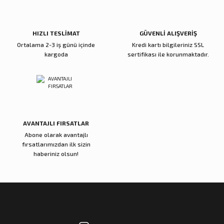
Ürün fiyatı diğer sitelerden daha pahalı.
Bu ürüne benzer farklı alternatifler olmalı.
HIZLI TESLİMAT
GÜVENLİ ALIŞVERİŞ
Ortalama 2-3 iş günü içinde
Kredi kartı bilgileriniz SSL
kargoda
sertifikası ile korunmaktadır.
Gönder
AVANTAJLI FIRSATLAR
Abone olarak avantajlı
fırsatlarımızdan ilk sizin
haberiniz olsun!