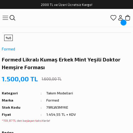
2000 TL ve Üzeri Ücretsiz Kargo!
%6
Formed
Formed Likralı Kumaş Erkek Mint Yeşili Doktor
Hemşire Forması
1.500,00 TL
1.600,00 TL
Kategori
Takım Modelleri
Marka
Formed
Stok Kodu
79RLW3MYKE
Fiyat
1.454,55 TL + KDV
*159,87 TL den başlayan taksitlerle!
Beden