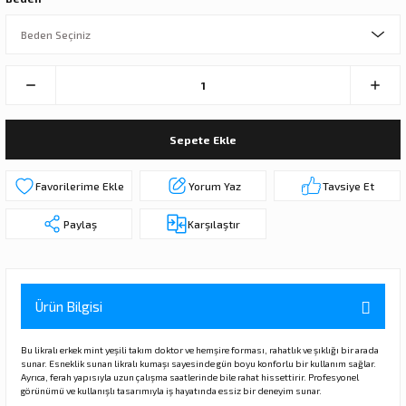
Sepete Ekle
Yorum Yaz
Tavsiye Et
Paylaş
Karşılaştır
Ürün Bilgisi
Bu likralı erkek mint yeşili takım doktor ve hemşire forması, rahatlık ve şıklığı bir arada
sunar. Esneklik sunan likralı kumaşı sayesinde gün boyu konforlu bir kullanım sağlar.
Ayrıca, ferah yapısıyla uzun çalışma saatlerinde bile rahat hissettirir. Profesyonel
görünümü ve kullanışlı tasarımıyla iş hayatında essiz bir deneyim sunar.