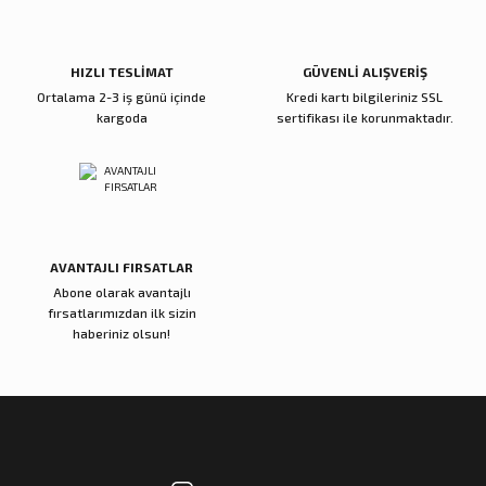
Ürün fiyatı diğer sitelerden daha pahalı.
Bu ürüne benzer farklı alternatifler olmalı.
HIZLI TESLİMAT
GÜVENLİ ALIŞVERİŞ
Ortalama 2-3 iş günü içinde
Kredi kartı bilgileriniz SSL
kargoda
sertifikası ile korunmaktadır.
Gönder
AVANTAJLI FIRSATLAR
Abone olarak avantajlı
fırsatlarımızdan ilk sizin
haberiniz olsun!