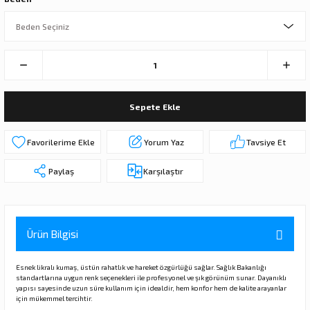
Sepete Ekle
Yorum Yaz
Tavsiye Et
Paylaş
Karşılaştır
Ürün Bilgisi
Esnek likralı kumaş, üstün rahatlık ve hareket özgürlüğü sağlar. Sağlık Bakanlığı
standartlarına uygun renk seçenekleri ile profesyonel ve şık görünüm sunar. Dayanıklı
yapısı sayesinde uzun süre kullanım için idealdir, hem konfor hem de kalite arayanlar
için mükemmel tercihtir.