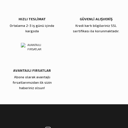
Ürün fiyatı diğer sitelerden daha pahalı.
Bu ürüne benzer farklı alternatifler olmalı.
HIZLI TESLİMAT
GÜVENLİ ALIŞVERİŞ
Ortalama 2-3 iş günü içinde
Kredi kartı bilgileriniz SSL
kargoda
sertifikası ile korunmaktadır.
Gönder
AVANTAJLI FIRSATLAR
Abone olarak avantajlı
fırsatlarımızdan ilk sizin
haberiniz olsun!