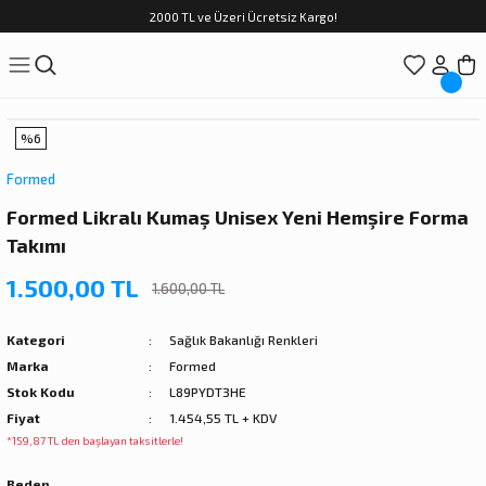
2000 TL ve Üzeri Ücretsiz Kargo!
%6
Formed
Formed Likralı Kumaş Unisex Yeni Hemşire Forma
Takımı
1.500,00 TL
1.600,00 TL
Kategori
Sağlık Bakanlığı Renkleri
Marka
Formed
Stok Kodu
L89PYDT3HE
Fiyat
1.454,55 TL + KDV
*159,87 TL den başlayan taksitlerle!
Beden